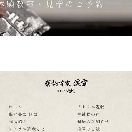
体験教室・見学のご予約
ホーム
アトリエ遊我
藝術書家 渓雪
生徒様の声
作品紹介
個展のお知らせ
アトリエ遊我とは
渓雪の日誌