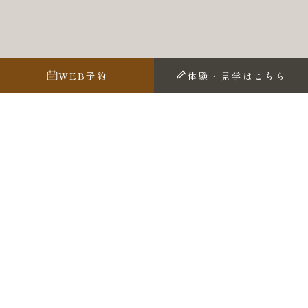
WEB予約
体験・見学はこちら
１０月になりましたが
今年は例年より暑い日が続きますね
今日もお客様が 汗をかきながら
お見えになってます
10月のアトリエ遊我のスケジュールは