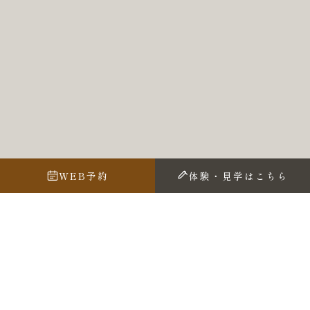
WEB予約
体験・見学はこちら
4月13日に第４回目の写経体験会を開催しました
参加者数は少なかったのですが
顔馴染みの方が参加されたこともあって
いつもより 気負わずドキドキすることも少なく