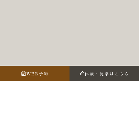
WEB予約
体験・見学はこちら
福岡・天神で書家渓雪のギャラリーにて
書道教室を開いている
アトリエ遊我
です
今年1月に熊本県人吉市の大和一酒造様から
ラベルの依頼が来てました