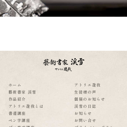
ホーム
アトリエ遊我
藝術書家 渓雪
生徒様の声
作品紹介
個展のお知らせ
アトリエ遊我とは
渓雪の日誌
書道講座
お知らせ
ペン字講座
お問い合せ