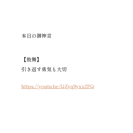
本日の御神言
【鼓舞】
引き返す勇気も大切
https://youtu.be/QZyq9yxx2PQ