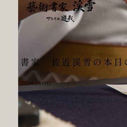
書家 佐近渓雪の本日
2022年2月13日