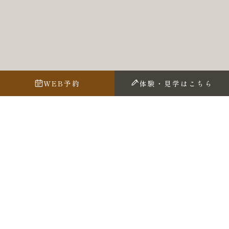
WEB予約
体験・見学はこちら
本日の御神言
【楽】
のんびりと温泉へ出かけよう
https://youtu.be/bAW_OHph9a0