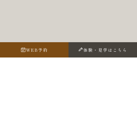
WEB予約
体験・見学はこちら
本日の御神言
【諌める】
悪口で盛り上がらぬこと
https://youtu.be/E5gzZiQljDI