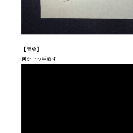
【開放】
何か一つ手放す