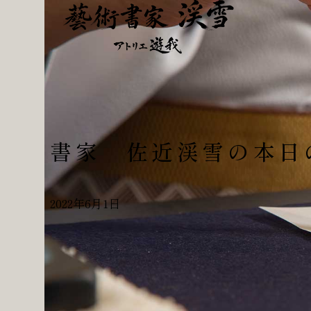
書家 佐近渓雪の本日
2022年6月1日