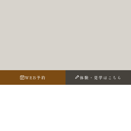
WEB予約
体験・見学はこちら
人として有意義な人生を送ってもらうために神様からの
お言葉を書いています