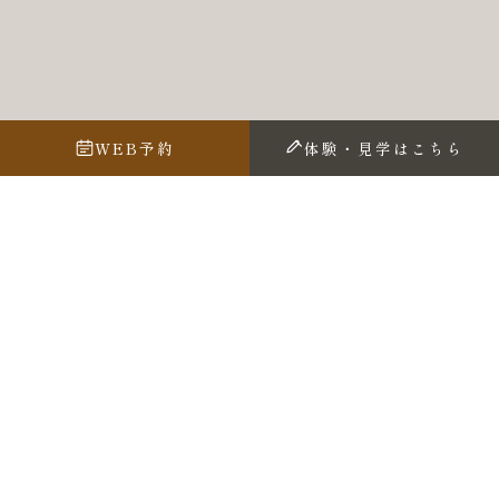
WEB予約
体験・見学はこちら
今日の言霊
【野生】 旅行の計画は自然のある場所
https://youtu.be/6pbk_8tGFFQ
お知らせ一覧へ