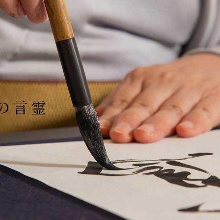
の言霊
News