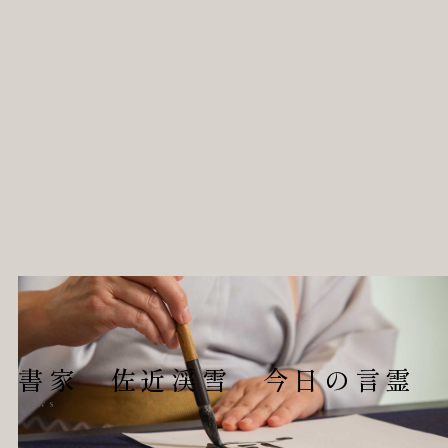
書家 佐近渓雪 今日の言霊
News