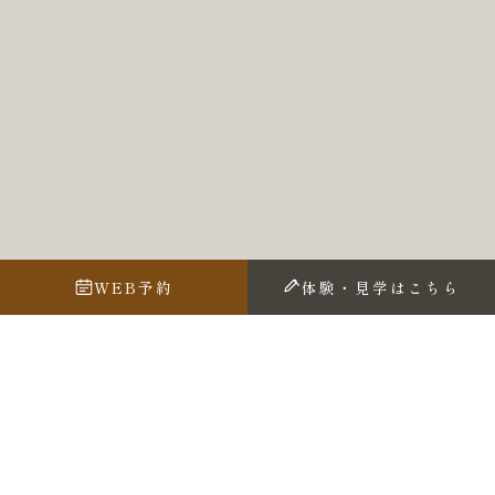
WEB予約
体験・見学はこちら
品を作るために日頃から刺激やインスピレーションを求めて
興味あることには積極的に触れるようにしています。
その一つとして話題作「すずめの戸締り」を鑑賞してきまし
た。