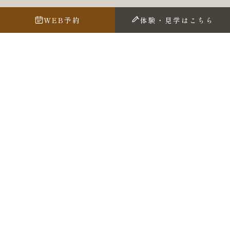
WEB予約
体験・見学はこちら
子供は15歳を過ぎると自分の人生を歩んでいく
どんなに寄り添いたくても
手を差し伸べたくても
たとえどんな選択をしたとしても
子供が選んだ人生を尊重して見守る
結局飛ぶのは自分の翼
それを広げるのも、一歩踏み出すのも自分自身でしかな
い
だが 翼だけでは高く飛ぶことはできない
だからよく風を読み
時を待ち