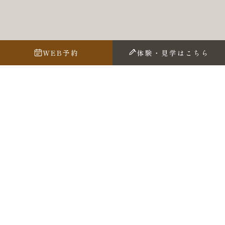
WEB予約
体験・見学はこちら
藝術書家 佐近渓雪
「首里城」
焼けてなくなってしまいましたね
ニュースを見た時はショックでした
沖縄に短い間でしたが住んでいましたし・・・・