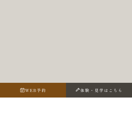
WEB予約
体験・見学はこちら
福岡・天神で書家渓雪のギャラリーにて
書道教室を開いている
アトリエ遊我
です